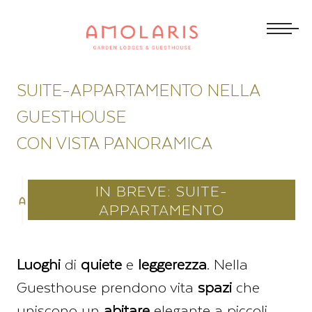
SUITE-APPARTAMENTO NELLA
GUESTHOUSE
CON VISTA PANORAMICA
IN BREVE: SUITE-
APPARTAMENTO
Luoghi
di
quiete
e
leggerezza
. Nella
Guesthouse prendono vita
spazi
che
uniscono un
abitare
elegante a piccoli