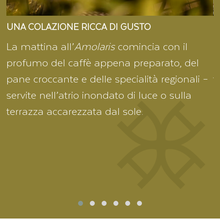
UNA COLAZIONE RICCA DI GUSTO
L
La mattina all’
Amolaris
comincia con il
P
profumo del caffè appena preparato, del
p
pane croccante e delle specialità regionali –
t
 e
servite nell’atrio inondato di luce o sulla
m
terrazza accarezzata dal sole.
i