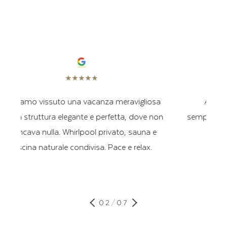
★
★
★
★
★
iosa
Abbiamo trascorso una settimana
e non
semplicemente perfetta all’Amolaris e siamo
a e
ancora completamente incantati.
x.
02
/
07